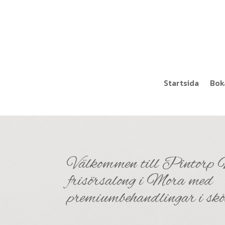
Startsida
Bok
Välkommen till Pintorp N
frisörsalong i Mora med
premiumbehandlingar i sk