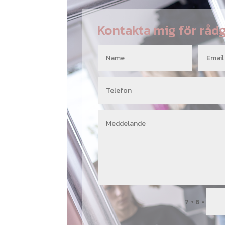
Kontakta mig för råd
=
7 + 6