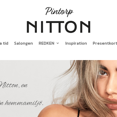
a tid
Salongen
REDKEN
Inspiration
Presentkor
itton, en
ön hemmamiljö.