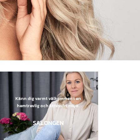
Känn dig varmt välkommen i en
hemtrevlig och stressfri miljö.
SALONGEN