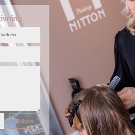
givning
Skicka