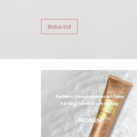
Boka tid
Redkens framgångskoncept inom
hårfärg, hårvård och styling.
REDKEN